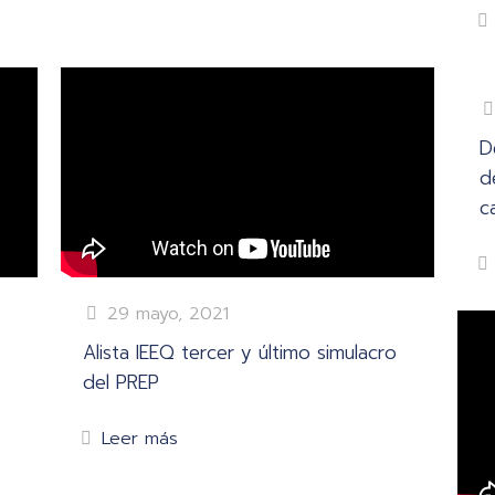
D
d
ca
29 mayo, 2021
Alista IEEQ tercer y último simulacro
del PREP
Leer más