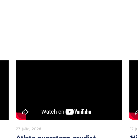
27 julio, 2026
27 j
Atleta queretano acudirá
¡H