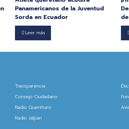
en
Panamericanos de la Juventud
De
Sorda en Ecuador
de
Leer más
Transparencia
Éti
Consejo Ciudadano
Fon
Radio Querétaro
Avi
Radio Jalpan