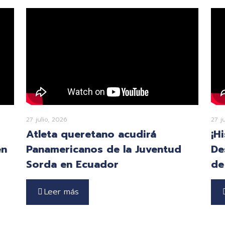
27 julio, 2026
27 j
Atleta queretano acudirá
¡H
en
Panamericanos de la Juventud
De
Sorda en Ecuador
de
Leer más