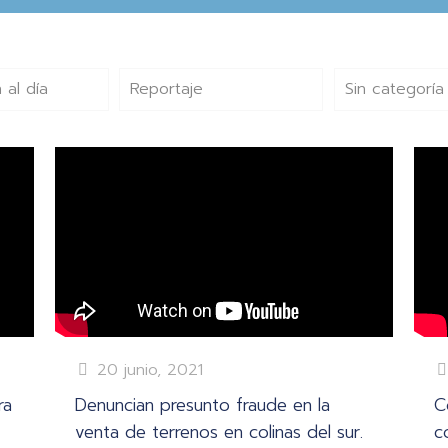
 al día
Reportaje
Sin categoría
20 junio, 2021
ra
Denuncian presunto fraude en la
C
venta de terrenos en colinas del sur.
c