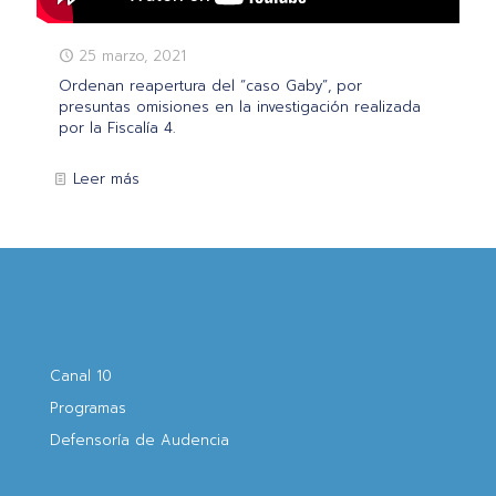
25 marzo, 2021
Ordenan reapertura del “caso Gaby”, por
presuntas omisiones en la investigación realizada
por la Fiscalía 4.
Leer más
Canal 10
Programas
Defensoría de Audencia