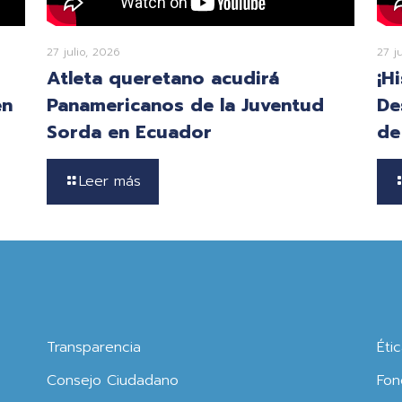
27 julio, 2026
27 j
Atleta queretano acudirá
¡H
en
Panamericanos de la Juventud
De
Sorda en Ecuador
de
Leer más
Transparencia
Éti
Consejo Ciudadano
Fon