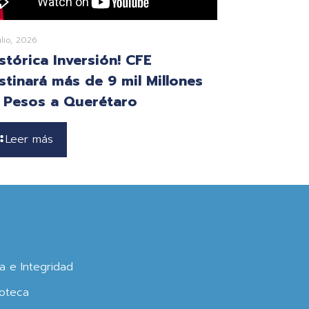
ulio, 2026
istórica Inversión! CFE
stinará más de 9 mil Millones
 Pesos a Querétaro
Leer más
ca e Integridad
oteca