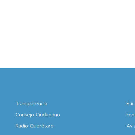
s
Transparencia
Éti
Consejo Ciudadano
Fon
Radio Querétaro
Avi