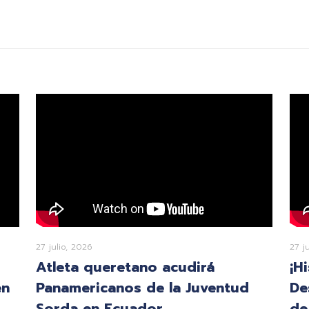
27 julio, 2026
27 j
Atleta queretano acudirá
¡H
en
Panamericanos de la Juventud
De
Sorda en Ecuador
de