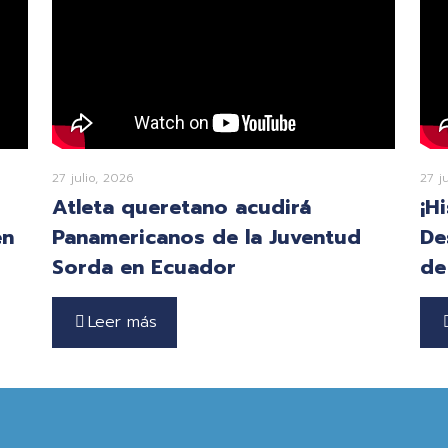
27 julio, 2026
27 j
Atleta queretano acudirá
¡H
en
Panamericanos de la Juventud
De
Sorda en Ecuador
de
Leer más