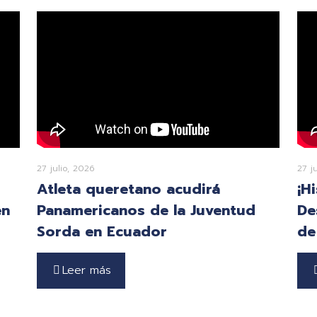
27 julio, 2026
27 j
Atleta queretano acudirá
¡H
en
Panamericanos de la Juventud
De
Sorda en Ecuador
de
Leer más