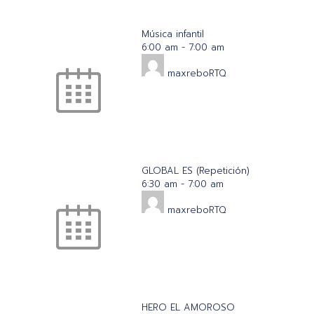
Música infantil
6:00 am
-
7:00 am
maxreboRTQ
GLOBAL ES (Repetición)
6:30 am
-
7:00 am
maxreboRTQ
HERO EL AMOROSO