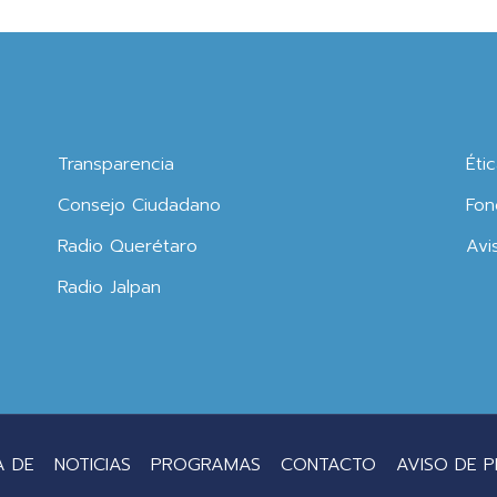
Transparencia
Éti
Consejo Ciudadano
Fon
Radio Querétaro
Avi
Radio Jalpan
A DE
NOTICIAS
PROGRAMAS
CONTACTO
AVISO DE P