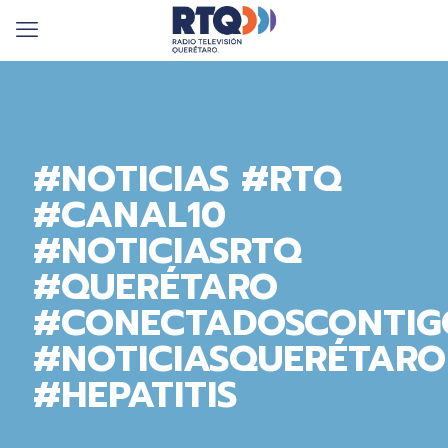
#NOTICIAS #RTQ
#CANAL10
#NOTICIASRTQ
#QUERÉTARO
#CONECTADOSCONTIG
#NOTICIASQUERÉTARO
#HEPATITIS