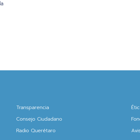
la
Transparencia
Éti
Consejo Ciudadano
Fon
Radio Querétaro
Avi