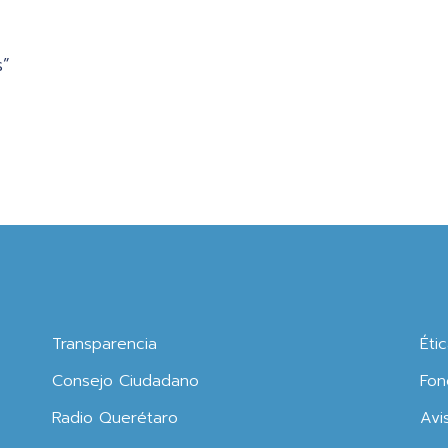
s”
Transparencia
Éti
Consejo Ciudadano
Fon
Radio Querétaro
Avi