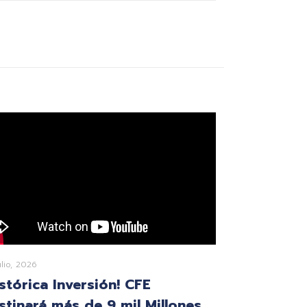
ulio, 2026
istórica Inversión! CFE
stinará más de 9 mil Millones