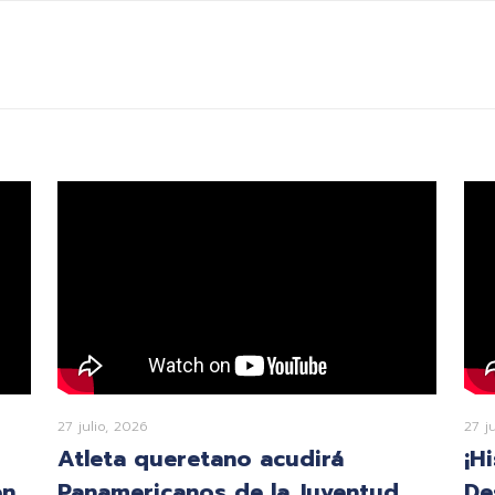
27 julio, 2026
27 j
Atleta queretano acudirá
¡H
en
Panamericanos de la Juventud
De