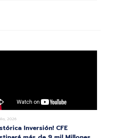
ulio, 2026
istórica Inversión! CFE
stinará más de 9 mil Millones