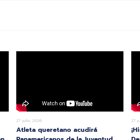
27 julio, 2026
27 j
Atleta queretano acudirá
¡H
en
Panamericanos de la Juventud
De