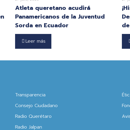
Atleta queretano acudirá
¡H
en
Panamericanos de la Juventud
De
Sorda en Ecuador
de
Leer más
Transparencia
Éti
Consejo Ciudadano
Fon
Radio Querétaro
Avi
Radio Jalpan