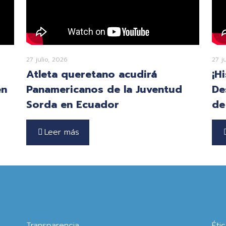
27 julio, 2026
27 j
Atleta queretano acudirá
¡H
en
Panamericanos de la Juventud
De
Sorda en Ecuador
de
Leer más
Transparencia
Éti