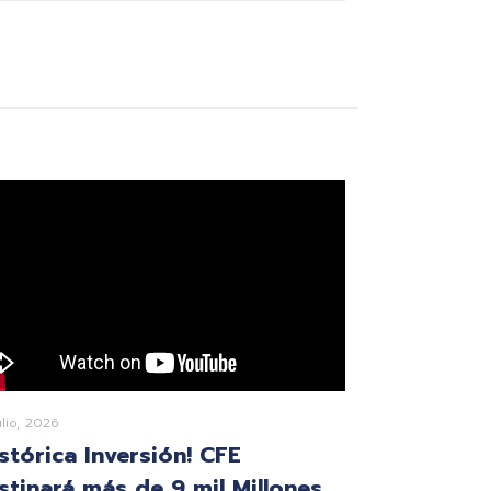
ulio, 2026
istórica Inversión! CFE
stinará más de 9 mil Millones