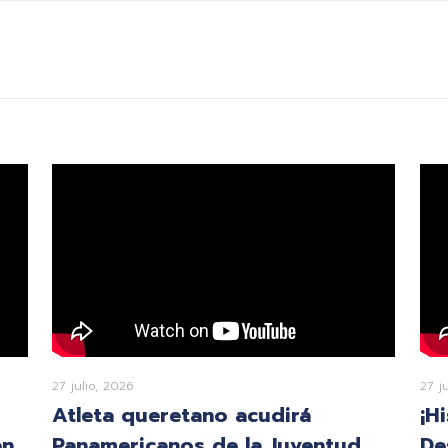
27 julio, 2026
27 j
Atleta queretano acudirá
¡H
en
Panamericanos de la Juventud
De