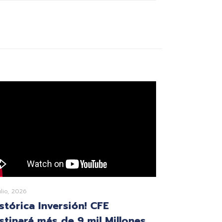
ulio, 2026
istórica Inversión! CFE
stinará más de 9 mil Millones