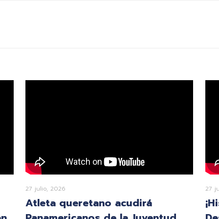
27 julio, 2026
27 j
Atleta queretano acudirá
¡H
en
Panamericanos de la Juventud
De