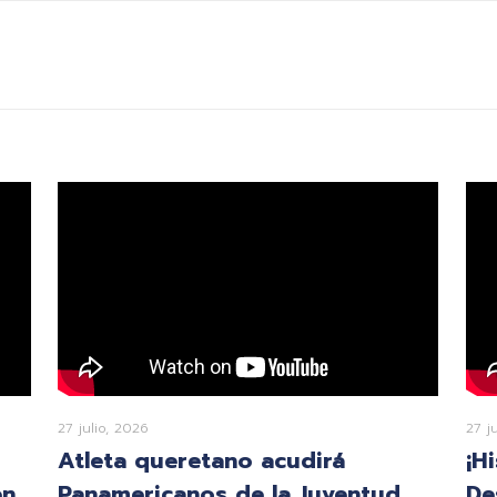
27 julio, 2026
27 j
Atleta queretano acudirá
¡H
en
Panamericanos de la Juventud
De