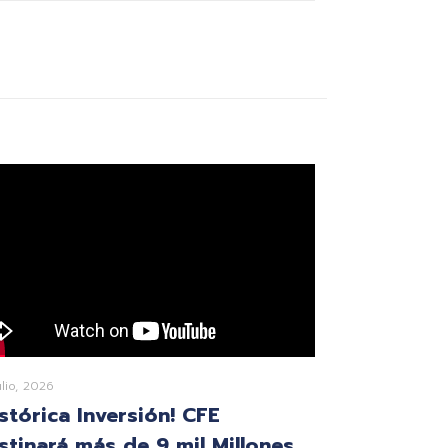
ulio, 2026
istórica Inversión! CFE
stinará más de 9 mil Millones