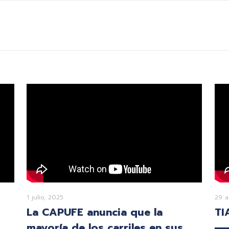
1 julio, 2025
29 a
La CAPUFE anuncia que la
TI
mayoría de los carriles en sus