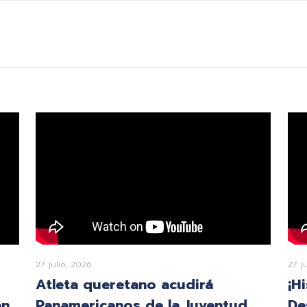
27 julio, 2026
27 j
Atleta queretano acudirá
¡H
en
Panamericanos de la Juventud
De