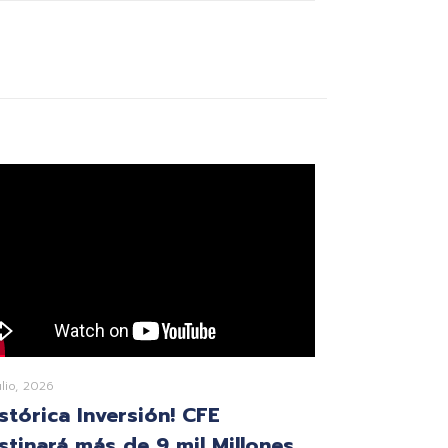
ulio, 2026
istórica Inversión! CFE
stinará más de 9 mil Millones