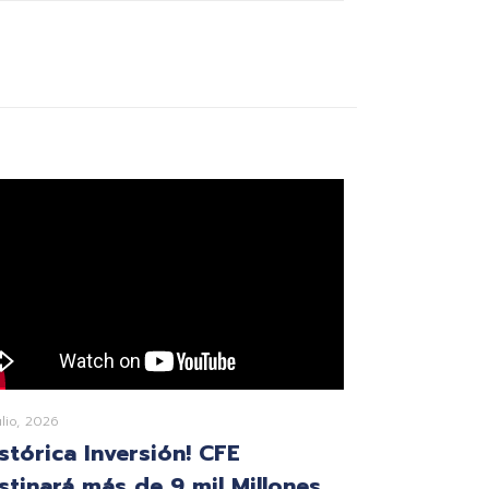
ulio, 2026
istórica Inversión! CFE
stinará más de 9 mil Millones