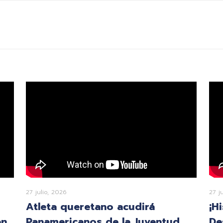
27 julio, 2026
27 j
Atleta queretano acudirá
¡H
en
Panamericanos de la Juventud
De