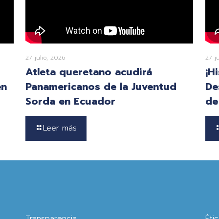
27 julio, 2026
27 j
Atleta queretano acudirá
¡H
en
Panamericanos de la Juventud
De
Sorda en Ecuador
de
Leer más
Transparencia
Éti