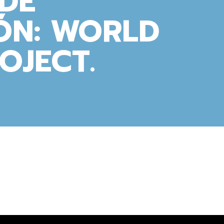
DE
ÓN: WORLD
OJECT.