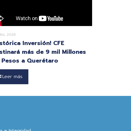
ulio, 2026
istórica Inversión! CFE
stinará más de 9 mil Millones
 Pesos a Querétaro
Leer más
ca e Integridad