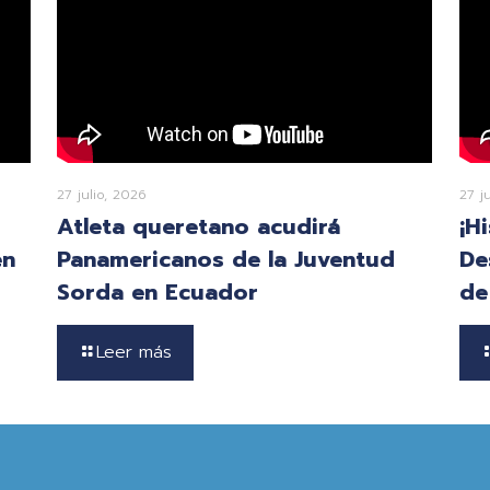
27 julio, 2026
27 j
Atleta queretano acudirá
¡H
en
Panamericanos de la Juventud
De
Sorda en Ecuador
de
Leer más