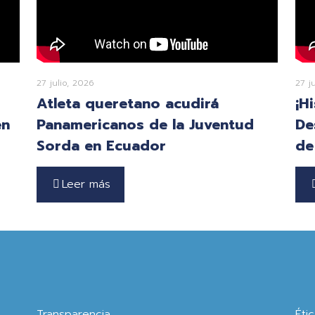
27 julio, 2026
27 j
Atleta queretano acudirá
¡H
en
Panamericanos de la Juventud
De
Sorda en Ecuador
de
Leer más
Transparencia
Éti