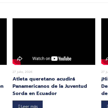
27 julio, 2026
27 j
Atleta queretano acudirá
¡H
en
Panamericanos de la Juventud
De
Sorda en Ecuador
de
Leer más