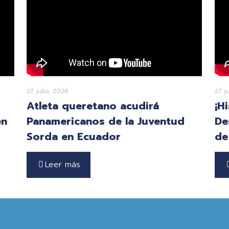
27 julio, 2026
27 j
Atleta queretano acudirá
¡H
en
Panamericanos de la Juventud
De
Sorda en Ecuador
de
Leer más