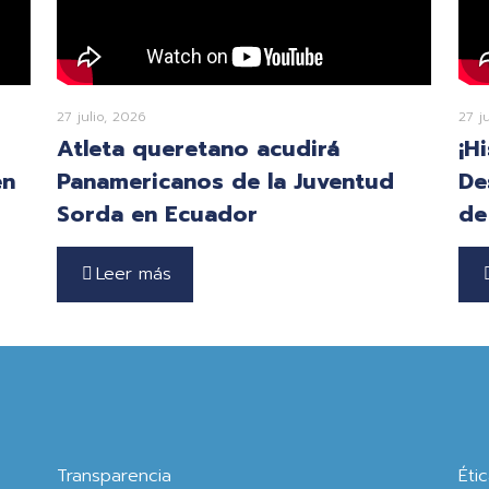
27 julio, 2026
27 j
Atleta queretano acudirá
¡H
en
Panamericanos de la Juventud
De
Sorda en Ecuador
de
Leer más
Transparencia
Éti