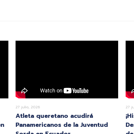
27 julio, 2026
27 j
Atleta queretano acudirá
¡H
en
Panamericanos de la Juventud
De
Sorda en Ecuador
de