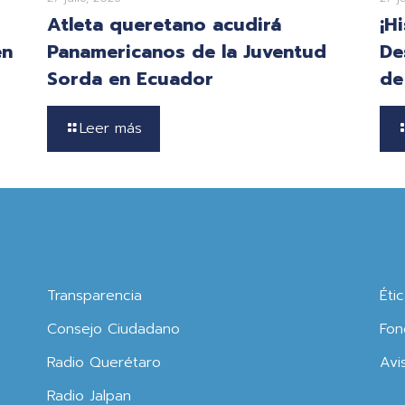
Atleta queretano acudirá
¡H
en
Panamericanos de la Juventud
De
Sorda en Ecuador
de
Leer más
Transparencia
Éti
Consejo Ciudadano
Fon
Radio Querétaro
Avi
Radio Jalpan