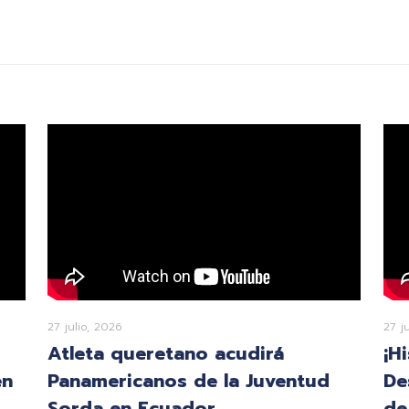
27 julio, 2026
27 j
Atleta queretano acudirá
¡H
en
Panamericanos de la Juventud
De
Sorda en Ecuador
de