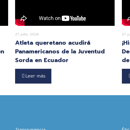
27 julio, 2026
27 j
Atleta queretano acudirá
¡H
en
Panamericanos de la Juventud
De
Sorda en Ecuador
de
Leer más
Transparencia
Éti