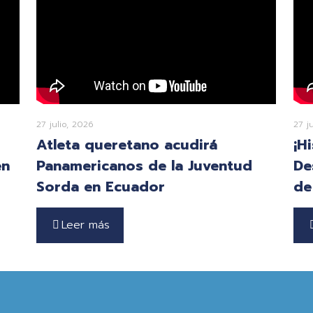
27 julio, 2026
27 j
Atleta queretano acudirá
¡H
en
Panamericanos de la Juventud
De
Sorda en Ecuador
de
Leer más