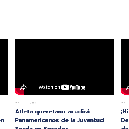
27 julio, 2026
27 j
Atleta queretano acudirá
¡H
en
Panamericanos de la Juventud
De
Sorda en Ecuador
de