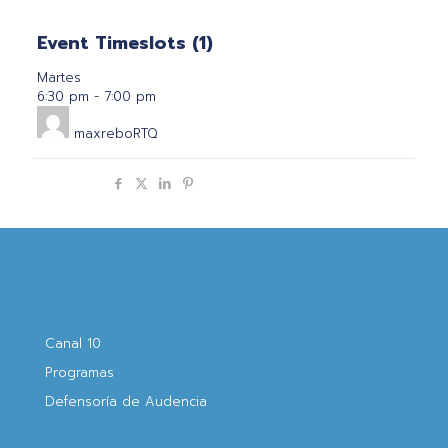
Event Timeslots (1)
Martes
6:30 pm
-
7:00 pm
maxreboRTQ
Compartir
Canal 10
Programas
Defensoría de Audencia