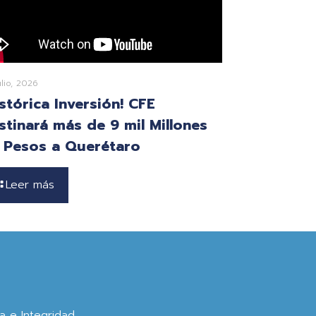
ulio, 2026
istórica Inversión! CFE
stinará más de 9 mil Millones
 Pesos a Querétaro
Leer más
ca e Integridad