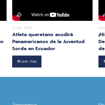
27 julio, 2026
27 j
Atleta queretano acudirá
¡H
en
Panamericanos de la Juventud
De
Sorda en Ecuador
de
Leer más
Transparencia
Éti