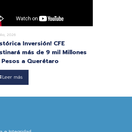
ulio, 2026
istórica Inversión! CFE
stinará más de 9 mil Millones
 Pesos a Querétaro
Leer más
ca e Integridad