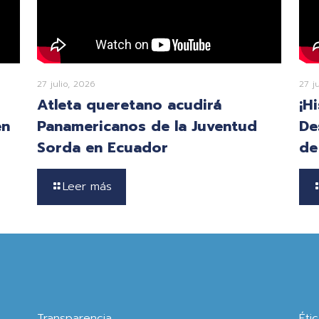
27 julio, 2026
27 j
Atleta queretano acudirá
¡H
en
Panamericanos de la Juventud
De
Sorda en Ecuador
de
Leer más
Transparencia
Éti