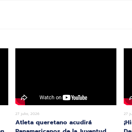
27 julio, 2026
27 j
Atleta queretano acudirá
¡H
en
Panamericanos de la Juventud
De