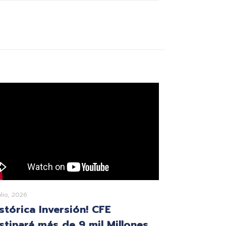
ulio, 2026
istórica Inversión! CFE
stinará más de 9 mil Millones