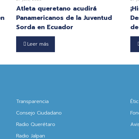
Atleta queretano acudirá
¡H
en
Panamericanos de la Juventud
De
Sorda en Ecuador
de
Leer más
Transparencia
Éti
Consejo Ciudadano
Fon
Radio Querétaro
Avi
Radio Jalpan