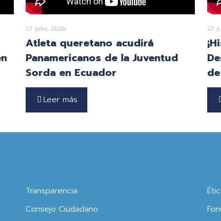
27 julio, 2026
27 j
Atleta queretano acudirá
¡H
en
Panamericanos de la Juventud
De
Sorda en Ecuador
de
Leer más
Transparencia
Éti
Consejo Ciudadano
Fon