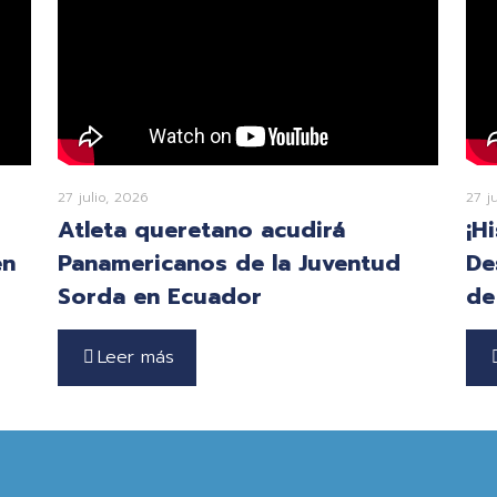
27 julio, 2026
27 j
Atleta queretano acudirá
¡H
en
Panamericanos de la Juventud
De
Sorda en Ecuador
de
Leer más