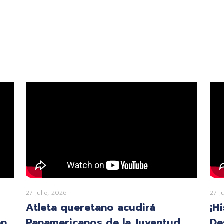
27 julio, 2026
27 j
Atleta queretano acudirá
¡H
en
Panamericanos de la Juventud
De