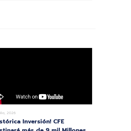
ulio, 2026
istórica Inversión! CFE
stinará más de 9 mil Millones