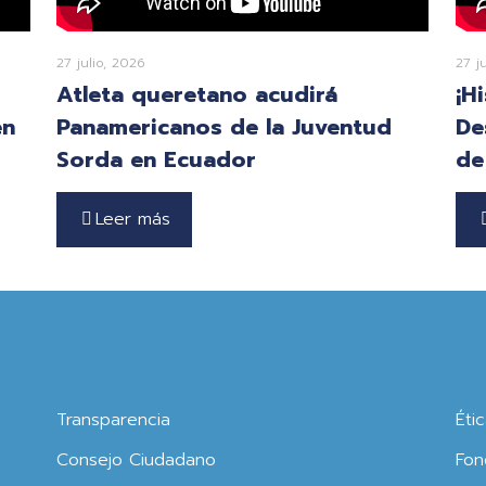
27 julio, 2026
27 j
Atleta queretano acudirá
¡H
en
Panamericanos de la Juventud
De
Sorda en Ecuador
de
Leer más
Transparencia
Éti
Consejo Ciudadano
Fon