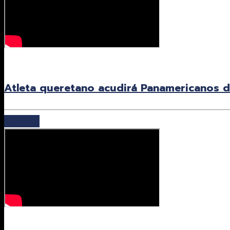
27 julio, 2026
Atleta queretano acudirá Panamericanos 
Leer más
27 julio, 2026