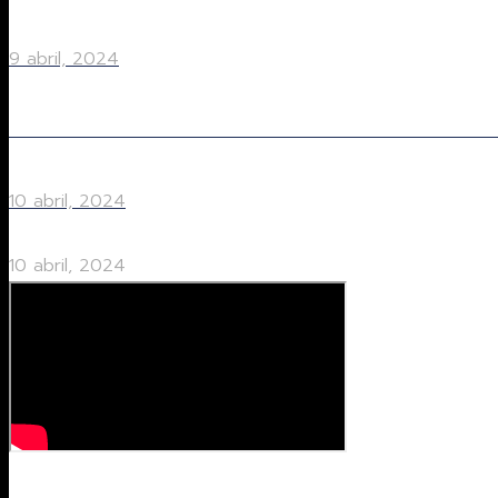
9 abril, 2024
ÍNDICE DE INFLACIÓN EN QUERÉTARO ESTA ARRIBA DEL PROMED
10 abril, 2024
10 abril, 2024
Compartir