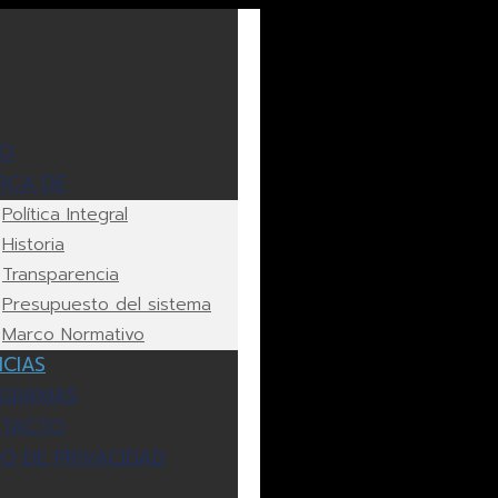
IO
RCA DE
Política Integral
Historia
Transparencia
Presupuesto del sistema
Marco Normativo
ICIAS
GRAMAS
TACTO
SO DE PRIVACIDAD