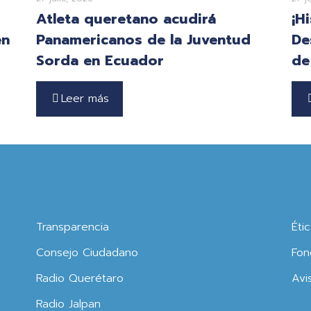
Atleta queretano acudirá
¡H
en
Panamericanos de la Juventud
De
Sorda en Ecuador
de
Leer más
Transparencia
Éti
Consejo Ciudadano
Fon
Radio Querétaro
Avi
Radio Jalpan