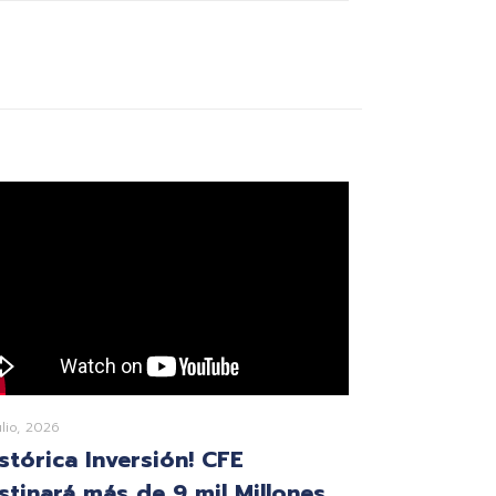
ulio, 2026
istórica Inversión! CFE
stinará más de 9 mil Millones