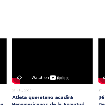
27 julio, 2026
27 j
Atleta queretano acudirá
¡H
en
Panamericanos de la Juventud
De