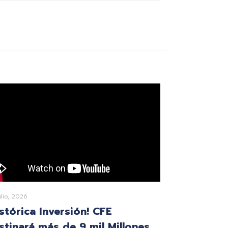
ulio, 2026
istórica Inversión! CFE
stinará más de 9 mil Millones