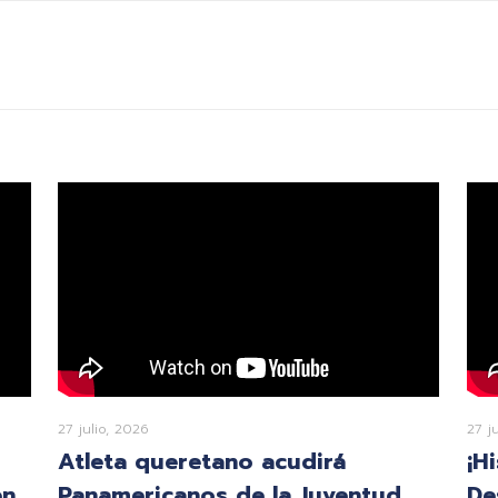
27 julio, 2026
27 j
Atleta queretano acudirá
¡H
en
Panamericanos de la Juventud
De